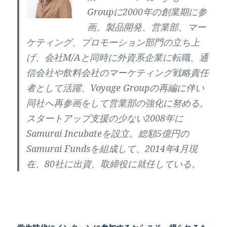
Groupに2000年の創業期に参
画。製品開発、営業部、マー
ケティング、プロモーション部門の立ち上
げ、会社M/Aと同時に外資系企業に転職、通
信会社や飲料会社のマーケティング戦略責任
者として活躍、Voyage Groupの再編に伴い
同社へ再参画をして営業部の強化に努める。
スタートアップ支援の少ない2008年に
Samurai Incubateを設立。総額5億円の
Samurai Fundsを組成して、2014年4月現
在、80社に出資、取締役に就任している。