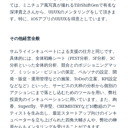
ては、ミニチュア風写真が撮れるTiltShiftGenで有名な
深津貴之さんから、UI/UXのメンタリングをして頂きま
す。特に、iOSアプリのUI/UXを得意としています。
その他経営全般
サムライインキュベートによる支援の仕方と同じです。
具体的には、全体戦略シート（PEST分析、5F分析、3C
分析といった全体的分析、競合とのポジショニングマッ
プ、ミッション・ビジョンの策定、ペルソナの設定、開
発・販促・運用管理などの施策、ToDoの立案、KPI設定
などなど）といった、サービスの大枠の分析から個別の
アクションにまで落とし込むためのツールを用い、弊社
投資先のインキュベーションに用いています。また、絢
香、Superfly、平井堅、CHEMISTRYなど10数組のアー
ティストを生み出し、最近スタートアップ向けのインキ
ュベーターを立ち上げられた四角大輔さんや、弊社の榊
原からもメンタリングを受けることができます。