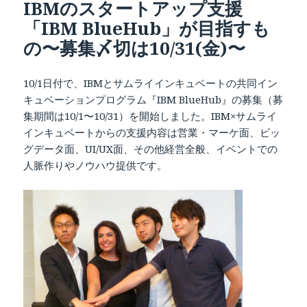
IBMのスタートアップ支援
「IBM BlueHub」が目指すも
の〜募集〆切は10/31(金)〜
10/1日付で、IBMとサムライインキュベートの共同イン
キュベーションプログラム『IBM BlueHub』の募集（募
集期間は10/1〜10/31）を開始しました。IBM×サムライ
インキュベートからの支援内容は営業・マーケ面、ビッ
グデータ面、UI/UX面、その他経営全般、イベントでの
人脈作りやノウハウ提供です。