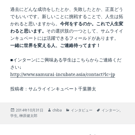
過去にどんな成功をしたとか、失敗したとか、正直どう
でもいいです。新しいことに挑戦することで、人生は拓
かれると思いますから。
今何をするのか。これで人生変
わると思います。
その選択肢の一つとして、サムライイ
ンキュベートには活躍できるフィールドがあります。
一緒に世界を変える人、ご連絡待ってます！
■インターンにご興味ある学生はこちらからご連絡くだ
さい↓
http://www.samurai-incubate.asia/contact?lc=jp
投稿者：サムライインキュベート千葉勝太
投
2014年10月31日
作
chiba
カ
インタビュー
タ
インターン
,
学生
稿
,
榊原健太郎
成
テ
グ
日:
者
ゴ
リ
ー