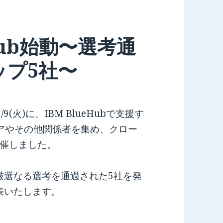
Hub始動〜選考通
ップ5社〜
火)に、IBM BlueHubで支援す
アやその他関係者を集め、クロー
催しました。
厳選なる選考を通過された5社を発
表いたします。