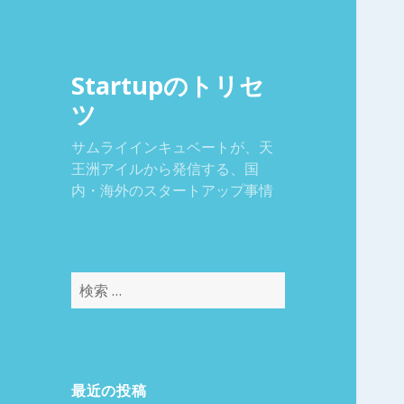
Startupのトリセ
ツ
サムライインキュベートが、天
王洲アイルから発信する、国
内・海外のスタートアップ事情
検
索
:
最近の投稿