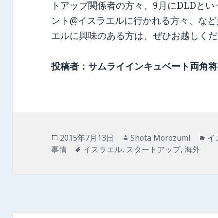
トアップ関係者の方々、9月にDLDと
ント@イスラエルに行かれる方々、など
エルに興味のある方は、ぜひお越しくだ
投稿者：サムライインキュベート両角将太
投
2015年7月13日
作
Shota Morozumi
カ
イ
事情
稿
タ
イスラエル
,
スタートアップ
成
,
海外
テ
日:
グ
者
ゴ
リ
ー