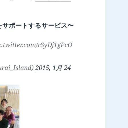
美容をサポートするサービス〜
itter.com/rSyDj1gPcO
rai_Island)
2015, 1月 24