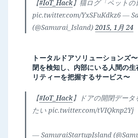
【
#IoT_Hack
】猫ログ「ペットの
pic.twitter.com/YxSFuKdkz6 — S
(@Samurai_Island)
2015, 1月 24
トータルドアソリューションズ〜
閉を検知し、内部にいる人間の生
リティーを把握するサービス〜
【
#IoT_Hack
】ドアの開閉データ
たい pic.twitter.com/tVIQknp2Yj
— SamuraiStartupIsland (@Samu