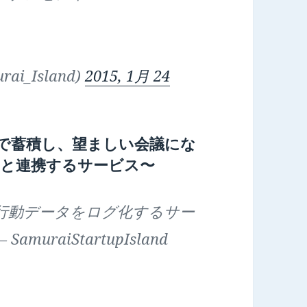
rai_Island)
2015, 1月 24
で蓄積し、望ましい会議にな
と連携するサービス〜
行動データをログ化するサー
— SamuraiStartupIsland