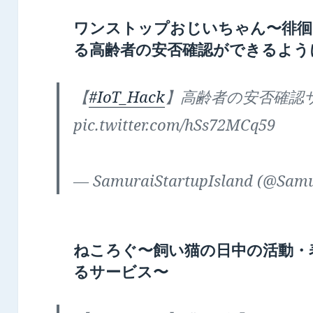
ワンストップおじいちゃん〜徘徊
る高齢者の安否確認ができるよう
【
#IoT_Hack
】高齢者の安否確認
pic.twitter.com/hSs72MCq59
— SamuraiStartupIsland (@Samu
ねころぐ〜飼い猫の日中の活動・表情
るサービス〜