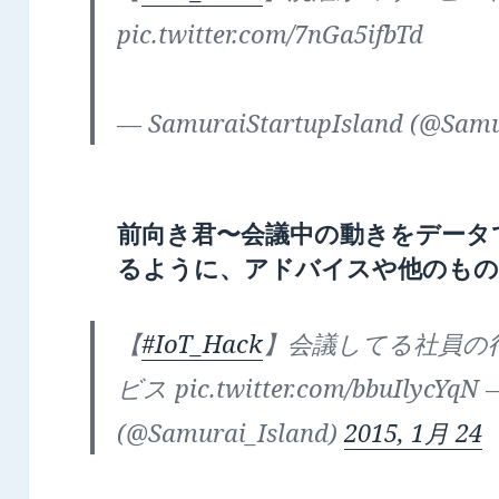
pic.twitter.com/7nGa5ifbTd
— SamuraiStartupIsland (@Samu
前向き君〜会議中の動きをデータ
るように、アドバイスや他のもの
【
#IoT_Hack
】会議してる社員の
ビス pic.twitter.com/bbuIlycYqN 
(@Samurai_Island)
2015, 1月 24