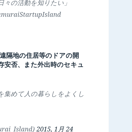
日々の活動を知りたい」
amuraiStartupIsland
遠隔地の住居等のドアの開
存安否、また外出時のセキュ
を集めて人の暮らしをよくし
rai_Island)
2015, 1月 24