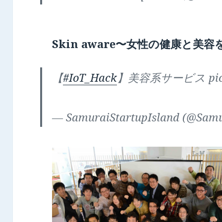
Skin aware〜女性の健康と
【
#IoT_Hack
】美容系サービス pic.tw
— SamuraiStartupIsland (@Samu