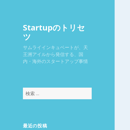
Startupのトリセ
ツ
サムライインキュベートが、天
王洲アイルから発信する、国
内・海外のスタートアップ事情
検
索
:
最近の投稿