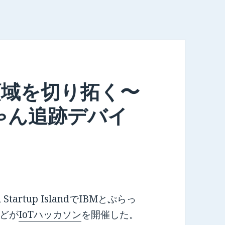
領域を切り拓く〜
ゃん追跡デバイ
 Startup IslandでIBMとぷらっ
どが
IoTハッカソン
を開催した。